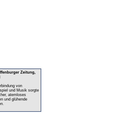
ffenburger Zeitung,
:
rbindung von
piel und Musik sorgte
cher, atemloses
en und glühende
n.