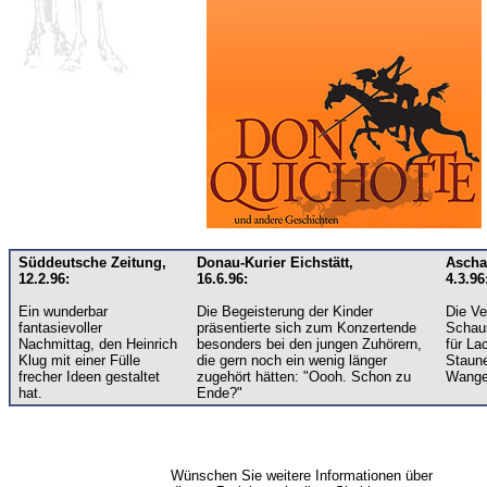
Süddeutsche Zeitung,
Donau-Kurier Eichstätt,
Ascha
12.2.96:
16.6.96:
4.3.96
Ein wunderbar
Die Begeisterung der Kinder
Die Ve
fantasievoller
präsentierte sich zum Konzertende
Schaus
Nachmittag, den Heinrich
besonders bei den jungen Zuhörern,
für La
Klug mit einer Fülle
die gern noch ein wenig länger
Staun
frecher Ideen gestaltet
zugehört hätten: "Oooh. Schon zu
Wange
hat.
Ende?"
Wünschen Sie weitere Informationen über