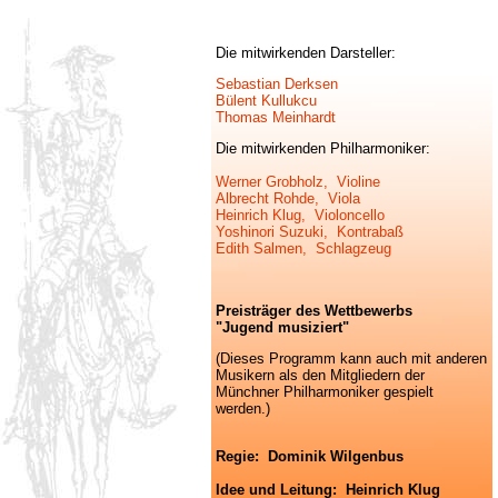
Die mitwirkenden Darsteller:
Sebastian Derksen
Bülent Kullukcu
Thomas Meinhardt
Die mitwirkenden Philharmoniker:
Werner Grobholz, Violine
Albrecht Rohde, Viola
Heinrich Klug, Violoncello
Yoshinori Suzuki,
Kontrabaß
Edith Salmen, Schlagzeug
Preisträger des Wettbewerbs
"Jugend musiziert"
(Dieses Programm kann auch mit anderen
Musikern als den Mitgliedern der
Münchner Philharmoniker gespielt
werden.)
Regie: Dominik Wilgenbus
Idee und Leitung: Heinrich Klug